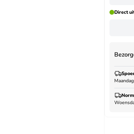
Direct u
Bezorg
Spoed
Maandag
Norma
Woensda