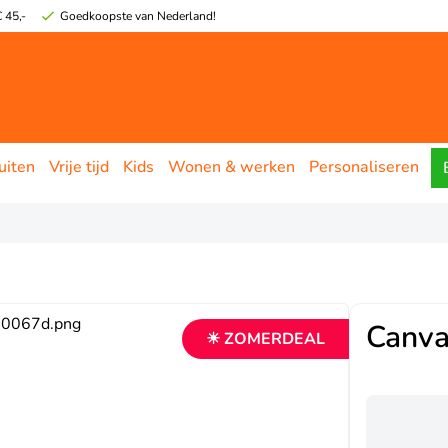
 45,-
Goedkoopste van Nederland!
uiten
Vrije tijd
Kids
Wonen & werken
Personaliseren
Canva
☀ ZOMERDEAL