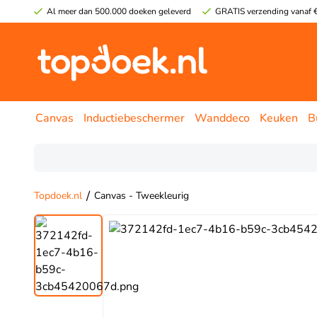
Al meer dan 500.000 doeken geleverd
GRATIS verzending vanaf €
Canvas
Inductiebeschermer
Wanddeco
Keuken
B
/
Topdoek.nl
Canvas - Tweekleurig