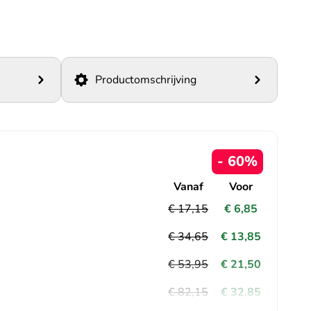
Productomschrijving
- 60%
Vanaf
Voor
€ 17,15
€ 6,85
€ 34,65
€ 13,85
€ 53,95
€ 21,50
€ 82,15
€ 32,85