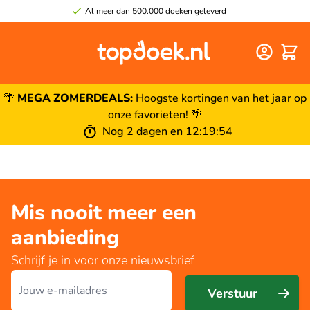
Al meer dan 500.000 doeken geleverd
Winke
🌴
MEGA ZOMERDEALS:
Hoogste kortingen van het jaar op
onze favorieten! 🌴
Nog
2 dagen
en
12
:
19
:
54
Mis nooit meer een
aanbieding
Schrijf je in voor onze nieuwsbrief
E-mailadres
Verstuur