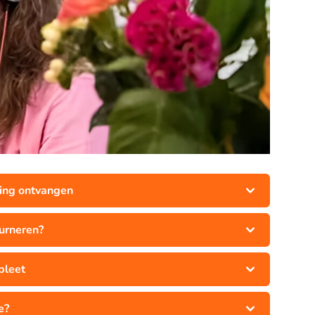
ging ontvangen
ourneren?
pleet
e?