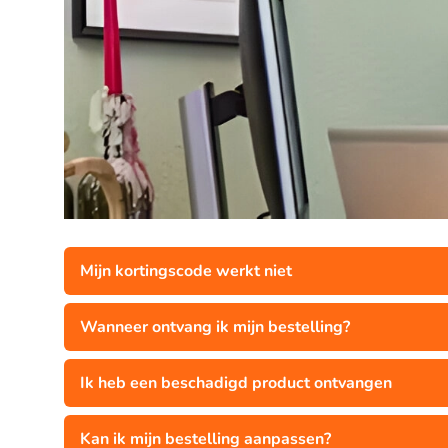
Mijn kortingscode werkt niet
Wanneer ontvang ik mijn bestelling?
Ik heb een beschadigd product ontvangen
Kan ik mijn bestelling aanpassen?