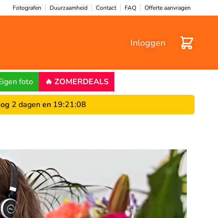
Fotografen
Duurzaamheid
Contact
FAQ
Offerte aanvragen
Winkelwa
Inloggen
Eigen foto
🔥 ZOMERDEALS
og
2 dagen
en
19
:
21
:
07