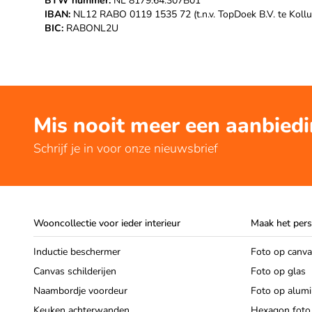
BTW nummer:
NL 8179.64.307B01
IBAN:
NL12 RABO 0119 1535 72 (t.n.v. TopDoek B.V. te Koll
BIC:
RABONL2U
Mis nooit meer een aanbied
Schrijf je in voor onze nieuwsbrief
Wooncollectie voor ieder interieur
Maak het pers
Inductie beschermer
Foto op canv
Canvas schilderijen
Foto op glas
Naambordje voordeur
Foto op alum
Keuken achterwanden
Hexagon foto