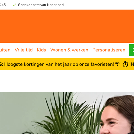
 45,-
Goedkoopste van Nederland!
uiten
Vrije tijd
Kids
Wonen & werken
Personaliseren
:
Hoogste kortingen van het jaar op onze favorieten! 🌴
N