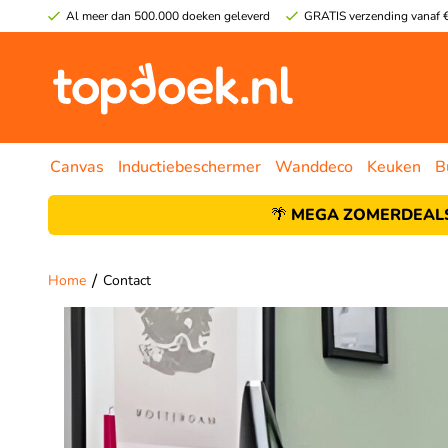
Al meer dan 500.000 doeken geleverd
GRATIS verzending vanaf €
Canvas
Inductiebeschermer
Wanddeco
Keuken
B
🌴
MEGA ZOMERDEALS
/
Home
Contact
Contact Topdoek.nl