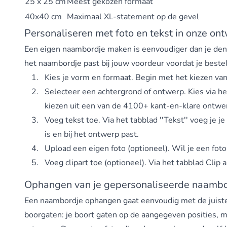
25 x 25 cm
Meest gekozen formaat
40x40 cm
Maximaal XL-statement op de gevel
Personaliseren met foto en tekst in onze on
Een eigen naambordje maken is eenvoudiger dan je denkt.
het naambordje past bij jouw voordeur voordat je bestel
Kies je vorm en formaat. Begin met het kiezen van
Selecteer een achtergrond of ontwerp. Kies via het
kiezen uit een van de 4100+ kant-en-klare ontwer
Voeg tekst toe. Via het tabblad ''Tekst'' voeg je 
is en bij het ontwerp past.
Upload een eigen foto (optioneel). Wil je een foto
Voeg clipart toe (optioneel). Via het tabblad Clip a
Ophangen van je gepersonaliseerde naambor
Een naambordje ophangen gaat eenvoudig met de juiste be
boorgaten: je boort gaten op de aangegeven posities, m