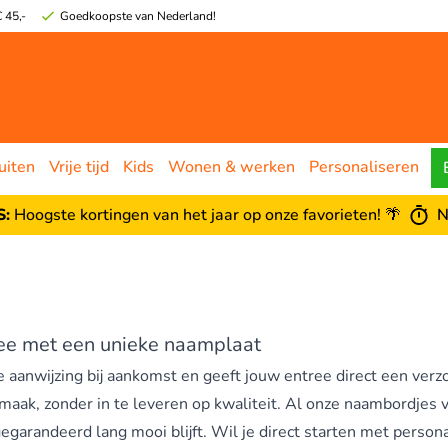
 45,-
Goedkoopste van Nederland!
uiten
Vrije tijd
Kids
Wonen & werken
Personaliseren
:
Hoogste kortingen van het jaar op onze favorieten! 🌴
N
ree met een unieke naamplaat
e aanwijzing bij aankomst en geeft jouw entree direct een verz
maak, zonder in te leveren op kwaliteit. Al onze naambordjes
gegarandeerd lang mooi blijft. Wil je direct starten met perso