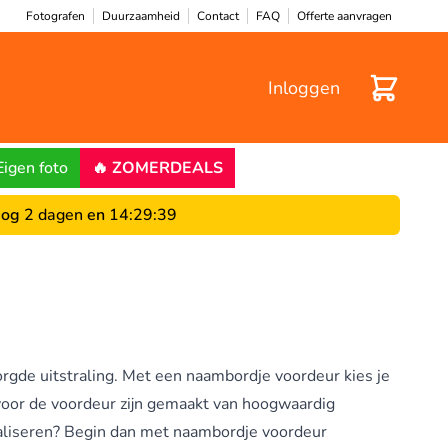
Fotografen
Duurzaamheid
Contact
FAQ
Offerte aanvragen
Winkelwa
Inloggen
Eigen foto
🔥 ZOMERDEALS
og
2 dagen
en
14
:
29
:
38
orgde uitstraling. Met een naambordje voordeur kies je
 voor de voordeur zijn gemaakt van hoogwaardig
naliseren? Begin dan met
naambordje voordeur