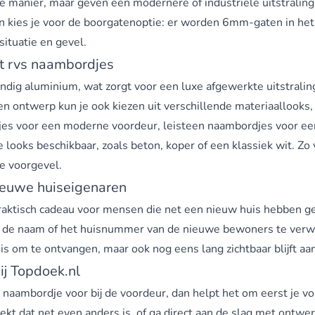
manier, maar geven een modernere of industriële uitstraling d
 kies je voor de boorgatenoptie: er worden 6mm-gaten in het b
situatie en gevel.
ot rvs naambordjes
g aluminium, wat zorgt voor een luxe afgewerkte uitstraling, 
t en ontwerp kun je ook kiezen uit verschillende materiaallooks
djes voor een moderne voordeur, leisteen naambordjes voor een 
 looks beschikbaar, zoals beton, koper of een klassiek wit. Zo 
je voorgevel.
ieuwe huiseigenaren
aktisch cadeau voor mensen die net een nieuw huis hebben geko
 de naam of het huisnummer van de nieuwe bewoners te verwe
uk is om te ontvangen, maar ook nog eens lang zichtbaar blijft a
j Topdoek.nl
e naambordje voor bij de voordeur, dan helpt het om eerst je v
oekt dat net even anders is, of ga direct aan de slag met ontw