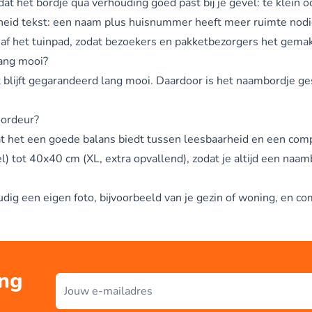
t het bordje qua verhouding goed past bij je gevel: te klein oo
heid tekst: een naam plus huisnummer heeft meer ruimte nodig
f het tuinpad, zodat bezoekers en pakketbezorgers het gemak
lang mooi?
blijft gegarandeerd lang mooi. Daardoor is het naambordje gesch
oordeur?
het een goede balans biedt tussen leesbaarheid en een compact
 tot 40x40 cm (XL, extra opvallend), zodat je altijd een naamb
oudig een eigen foto, bijvoorbeeld van je gezin of woning, en
ing
E-mailadres