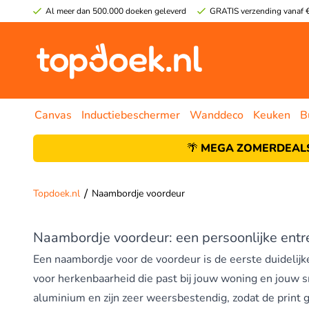
Al meer dan 500.000 doeken geleverd
GRATIS verzending vanaf €
Canvas
Inductiebeschermer
Wanddeco
Keuken
B
🌴
MEGA ZOMERDEALS
/
Topdoek.nl
Naambordje voordeur
Naambordje voordeur: een persoonlijke ent
Een naambordje voor de voordeur is de eerste duidelijk
voor herkenbaarheid die past bij jouw woning en jouw s
aluminium en zijn zeer weersbestendig, zodat de print 