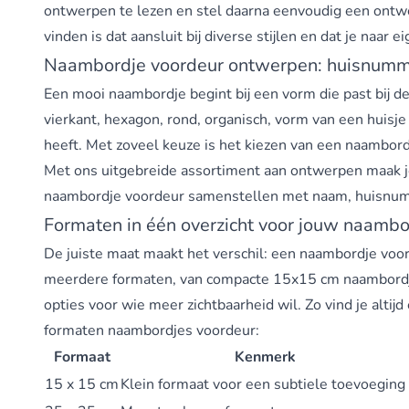
ontwerpen
te lezen en stel daarna eenvoudig een ontwe
vinden is dat aansluit bij diverse stijlen en dat je naar
Naambordje voordeur ontwerpen: huisnumme
Een mooi naambordje begint bij een vorm die past bij d
vierkant, hexagon, rond, organisch, vorm van een huisje
heeft. Met zoveel keuze is het kiezen van een naambord
Met ons uitgebreide assortiment aan ontwerpen maak je v
naambordje voordeur
samenstellen met naam, huisnummer
Formaten in één overzicht voor jouw naambo
De juiste maat maakt het verschil: een naambordje voor
meerdere formaten, van compacte 15x15 cm naambordje
opties voor wie meer zichtbaarheid wil. Zo vind je altij
formaten naambordjes voordeur:
Formaat
Kenmerk
15 x 15 cm
Klein formaat voor een subtiele toevoeging