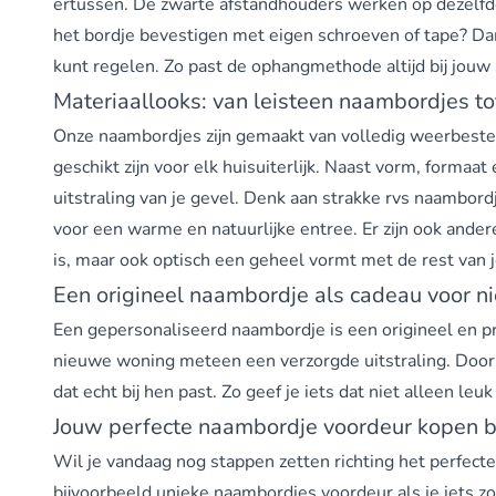
ertussen. De zwarte afstandhouders werken op dezelfde 
het bordje bevestigen met eigen schroeven of tape? Dan
kunt regelen. Zo past de ophangmethode altijd bij jouw 
Materiaallooks: van leisteen naambordjes t
Onze naambordjes zijn gemaakt van volledig weerbestendi
geschikt zijn voor elk huisuiterlijk. Naast vorm, formaa
uitstraling van je gevel. Denk aan strakke rvs naambor
voor een warme en natuurlijke entree. Er zijn ook andere
is, maar ook optisch een geheel vormt met de rest van 
Een origineel naambordje als cadeau voor n
Een gepersonaliseerd naambordje is een origineel en pr
nieuwe woning meteen een verzorgde uitstraling. Door
dat echt bij hen past. Zo geef je iets dat niet alleen le
Jouw perfecte naambordje voordeur kopen bi
Wil je vandaag nog stappen zetten richting het perfect
bijvoorbeeld
unieke naambordjes voordeur
als je iets z