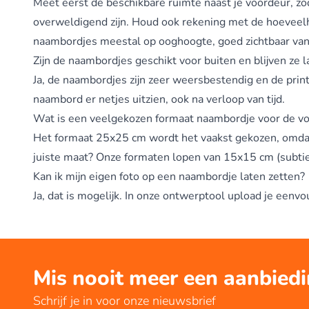
Meet eerst de beschikbare ruimte naast je voordeur, zoda
overweldigend zijn. Houd ook rekening met de hoeveel
naambordjes meestal op ooghoogte, goed zichtbaar vana
Zijn de naambordjes geschikt voor buiten en blijven ze 
Ja, de naambordjes zijn zeer weersbestendig en de print 
naambord er netjes uitzien, ook na verloop van tijd.
Wat is een veelgekozen formaat naambordje voor de v
Het formaat 25x25 cm wordt het vaakst gekozen, omdat 
juiste maat? Onze formaten lopen van 15x15 cm (subtiel)
Kan ik mijn eigen foto op een naambordje laten zetten?
Ja, dat is mogelijk. In onze ontwerptool upload je eenv
Mis nooit meer een aanbied
Schrijf je in voor onze nieuwsbrief