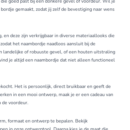
ie goed past bij een donkere gevel of voordeur. Wil je
ordje gemaakt, zodat jij zelf de bevestiging naar wens
en deze zijn verkrijgbaar in diverse materiaallooks die
, zodat het naambordje naadloos aansluit bij de
landelijke of robuuste gevel, of een houten uitstraling
vind je altijd een naambordje dat niet alleen functioneel
cht. Het is persoonlijk, direct bruikbaar en geeft de
rken in een mooi ontwerp, maak je er een cadeau van
an de voordeur.
orm, formaat en ontwerp te bepalen. Bekijk
erpen in onze ontwerptool. Daarna kies je de maat die