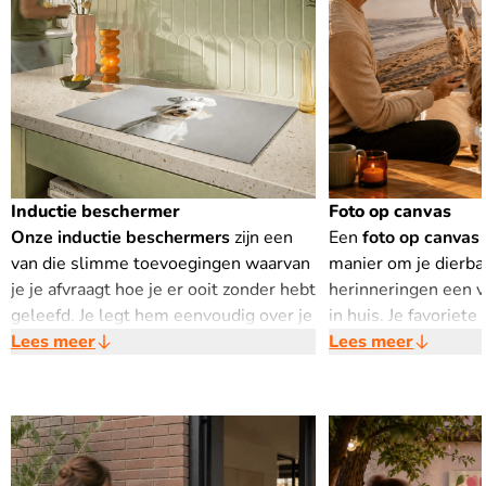
Inductie beschermer
Foto op canvas
Onze inductie beschermers
zijn een
Een
foto op canvas
van die slimme toevoegingen waarvan
manier om je dierba
je je afvraagt hoe je er ooit zonder hebt
herinneringen een v
geleefd. Je legt hem eenvoudig over je
in huis. Je favoriete
inductieplaat wanneer je deze niet
Lees meer
afgedrukt op hoogw
Lees meer
gebruikt, en meteen is je keuken een
en strak gespannen
stuk netter, ruimer en krasbestendig.
frame, wat zorgt v
Krassen, vlekken en beschadigingen
professionele uitstra
behoren voortaan tot het verleden.
interieur.
Wat hem echt bijzonder maakt, is dat
De lichte structuur 