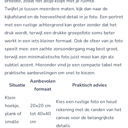
breedte, zodat het altijd klopt met je ruimte.
Twijfel je tussen meerdere maten, kijk dan naar de
kijkafstand en de hoeveelheid detail in je foto. Een portret
met een rustige achtergrond kan groter zonder dat het
druk wordt, terwijl een drukke groepsfoto soms beter
werkt in een iets kleiner formaat. Ook de sfeer van je foto
speelt mee: een zachte zonsondergang mag best groot,
terwijl een minimalistische foto juist mooi kan zijn als
subtiel accent. Hieronder vind je een compacte tabel met
praktische aanbevelingen om snel te kiezen.
Aanbevolen
Situatie
Praktisch advies
formaat
Klein
Kies een rustige foto en houd
hoekje,
20x20 cm
rekening met de randen van het
plank of
tot 40x40
canvas voor de belangrijkste
smalle
cm
details.