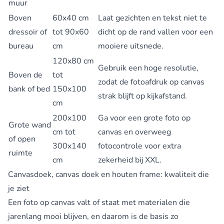
muur
Boven
60x40 cm
Laat gezichten en tekst niet te
dressoir of
tot 90x60
dicht op de rand vallen voor een
bureau
cm
mooiere uitsnede.
120x80 cm
Gebruik een hoge resolutie,
Boven de
tot
zodat de fotoafdruk op canvas
bank of bed
150x100
strak blijft op kijkafstand.
cm
200x100
Ga voor een grote foto op
Grote wand
cm tot
canvas en overweeg
of open
300x140
fotocontrole voor extra
ruimte
cm
zekerheid bij XXL.
Canvasdoek, canvas doek en houten frame: kwaliteit die
je ziet
Een foto op canvas valt of staat met materialen die
jarenlang mooi blijven, en daarom is de basis zo