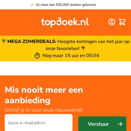
Al meer dan 500.000 doeken geleverd
Winke
🌴
MEGA ZOMERDEALS:
Hoogste kortingen van het jaar op
onze favorieten! 🌴
Nog maar 15 uur en 05:04
Mis nooit meer een
aanbieding
Schrijf je in voor onze nieuwsbrief
E-mailadres
Verstuur