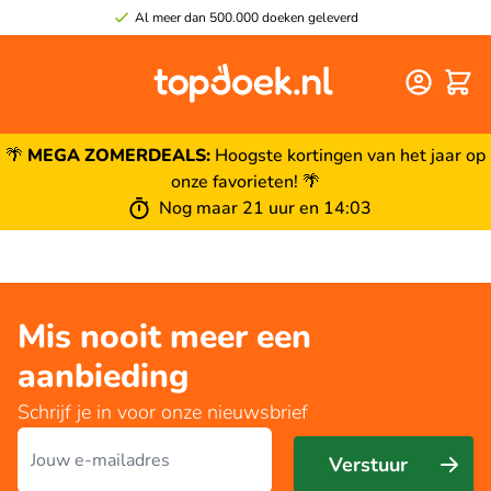
Al meer dan 500.000 doeken geleverd
Winke
🌴
MEGA ZOMERDEALS:
Hoogste kortingen van het jaar op
onze favorieten! 🌴
Nog maar 21 uur en 14:03
Mis nooit meer een
aanbieding
Schrijf je in voor onze nieuwsbrief
E-mailadres
Verstuur