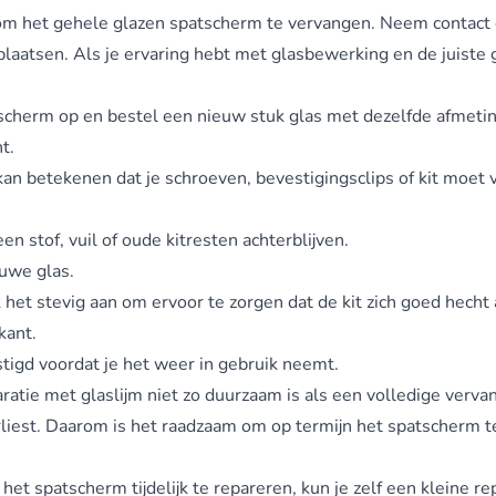
er om het gehele glazen spatscherm te vervangen. Neem contact
aatsen. Als je ervaring hebt met glasbewerking en de juiste 
cherm op en bestel een nieuw stuk glas met dezelfde afmeting
t.
an betekenen dat je schroeven, bevestigingsclips of kit moet ve
n stof, vuil of oude kitresten achterblijven.
euwe glas.
k het stevig aan om ervoor te zorgen dat de kit zich goed hecht
kant.
stigd voordat je het weer in gebruik neemt.
aratie met glaslijm niet zo duurzaam is als een volledige verva
erliest. Daarom is het raadzaam om op termijn het spatscherm t
 het spatscherm tijdelijk te repareren, kun je zelf een kleine r