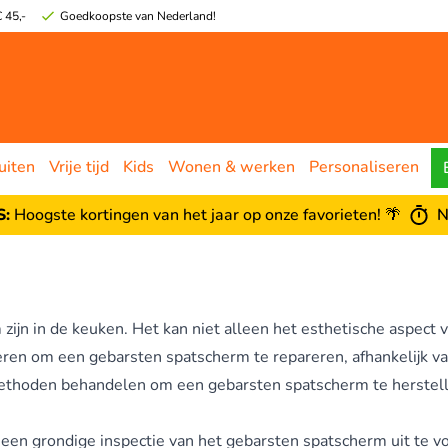
 45,-
Goedkoopste van Nederland!
uiten
Vrije tijd
Kids
Wonen & werken
Personaliseren
:
Hoogste kortingen van het jaar op onze favorieten! 🌴
N
jn in de keuken. Het kan niet alleen het esthetische aspect v
eren om een gebarsten spatscherm te repareren, afhankelijk va
methoden behandelen om een gebarsten spatscherm te herstellen
m een grondige inspectie van het gebarsten spatscherm uit te v