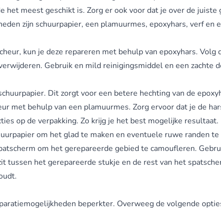
 het meest geschikt is. Zorg er ook voor dat je over de juist
heden zijn schuurpapier, een plamuurmes, epoxyhars, verf en 
cheur, kun je deze repareren met behulp van epoxyhars. Volg
verwijderen. Gebruik en mild reinigingsmiddel en een zachte 
 schuurpapier. Dit zorgt voor een betere hechting van de epoxy
ur met behulp van een plamuurmes. Zorg ervoor dat je de hars 
ies op de verpakking. Zo krijg je het best mogelijke resultaat.
chuurpapier om het glad te maken en eventuele ruwe randen te 
patscherm om het gerepareerde gebied te camoufleren. Gebrui
l zit tussen het gerepareerde stukje en de rest van het spatscher
houdt.
reparatiemogelijkheden beperkter. Overweeg de volgende optie