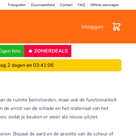
Fotografen
Duurzaamheid
Contact
FAQ
Offerte aanvragen
Winkelwa
Inloggen
Eigen foto
🔥 ZOMERDEALS
og
2 dagen
en
03
:
41
:
05
an de ruimte beïnvloeden, maar ook de functionaliteit
n de ernst van de schade en het materiaal van het
, zodat je keuken er weer als nieuw uitziet.
oeren. Bepaal de aard en de grootte van de scheur of