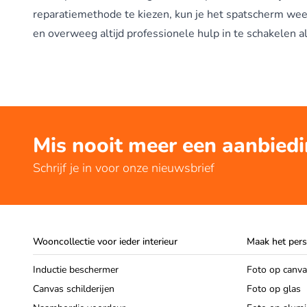
reparatiemethode te kiezen, kun je het spatscherm weer
en overweeg altijd professionele hulp in te schakelen al
Mis nooit meer een aanbied
Schrijf je in voor onze nieuwsbrief
Wooncollectie voor ieder interieur
Maak het pers
Inductie beschermer
Foto op canv
Canvas schilderijen
Foto op glas