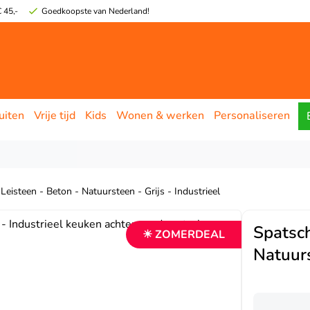
 45,-
Goedkoopste van Nederland!
uiten
Vrije tijd
Kids
Wonen & werken
Personaliseren
eisteen - Beton - Natuursteen - Grijs - Industrieel
Spatsch
☀ ZOMERDEAL
Natuurs