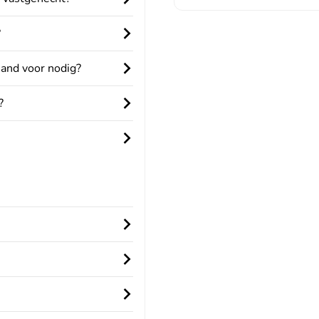
?
mand voor nodig?
?