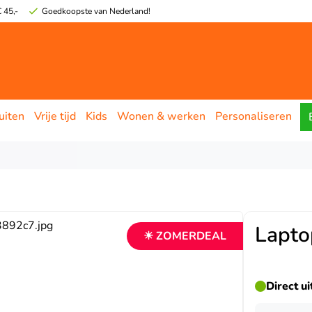
 45,-
Goedkoopste van Nederland!
uiten
Vrije tijd
Kids
Wonen & werken
Personaliseren
Lapto
☀ ZOMERDEAL
Direct u