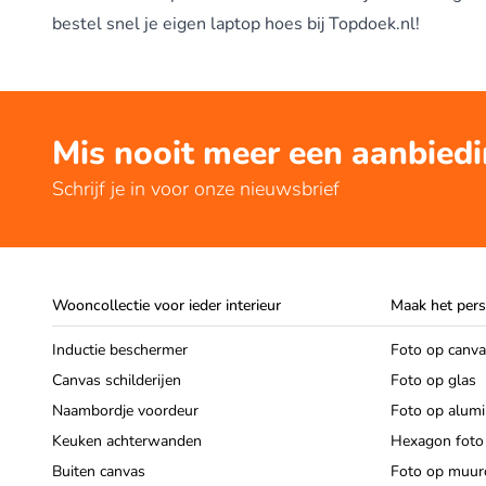
bestel snel je eigen laptop hoes bij Topdoek.nl!
Mis nooit meer een aanbied
Schrijf je in voor onze nieuwsbrief
Wooncollectie voor ieder interieur
Maak het pers
Inductie beschermer
Foto op canv
Canvas schilderijen
Foto op glas
Naambordje voordeur
Foto op alum
Keuken achterwanden
Hexagon foto
Buiten canvas
Foto op muurc