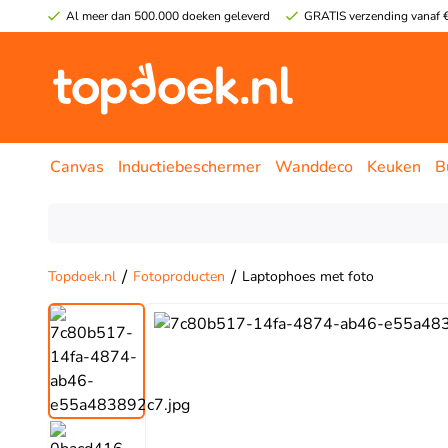
Al meer dan 500.000 doeken geleverd
GRATIS verzending vanaf €
Canvas
Inductiebeschermer
Wanddeco
Keuken
B
/
/
Topdoek.nl
Fotoproducten
Laptophoes met foto