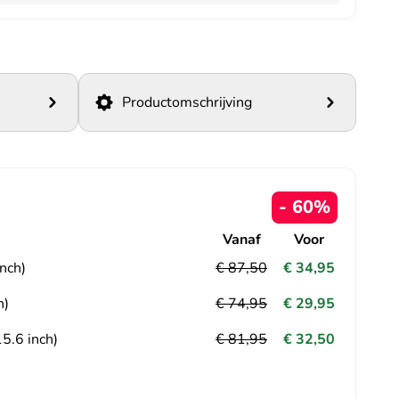
Productomschrijving
- 60%
Vanaf
Voor
nch)
€ 87,50
€ 34,95
h)
€ 74,95
€ 29,95
5.6 inch)
€ 81,95
€ 32,50