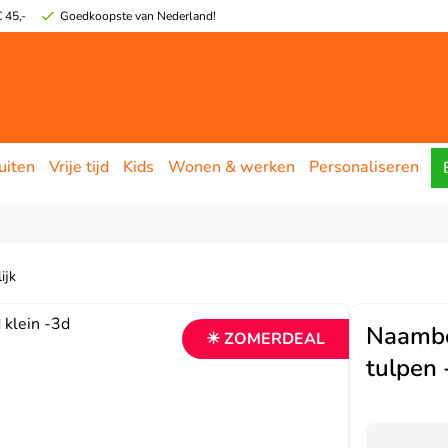
 45,-
Goedkoopste van Nederland!
uiten
Vrije tijd
Kids
Wonen & werken
Personaliseren
ijk
Naambo
☀ ZOMERDEAL
tulpen -