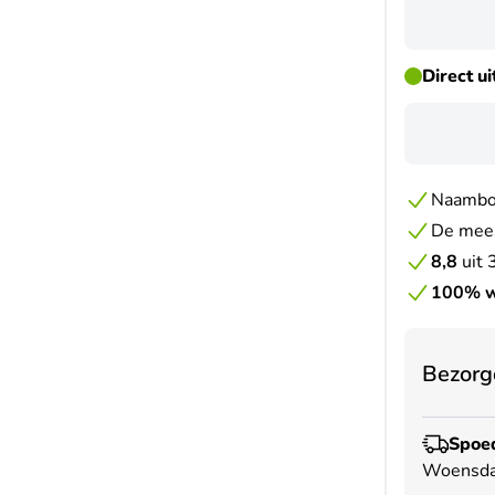
Direct u
Naambor
De mees
8,8
uit
100% w
Bezorg
Spoed
Woensda