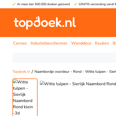
Al meer dan 500.000 doeken geleverd
GRATIS verzending vanaf €
Canvas
Inductiebeschermer
Wanddeco
Keuken
B
/
Topdoek.nl
Naambordje voordeur - Rond - Witte tulpen - Sierl