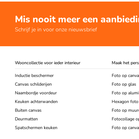
Mis nooit meer een aanbied
Schrijf je in voor onze nieuwsbrief
Wooncollectie voor ieder interieur
Maak het pers
Inductie beschermer
Foto op canv
Canvas schilderijen
Foto op glas
Naambordje voordeur
Foto op alum
Keuken achterwanden
Hexagon foto
Buiten canvas
Foto op muurc
Deurmatten
Fotocollage o
Spatschermen keuken
Foto op canva