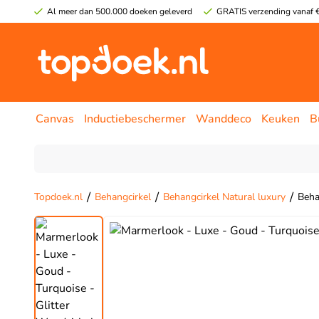
Al meer dan 500.000 doeken geleverd
GRATIS verzending vanaf €
Canvas
Inductiebeschermer
Wanddeco
Keuken
B
/
/
/
Topdoek.nl
Behangcirkel
Behangcirkel Natural luxury
Beha