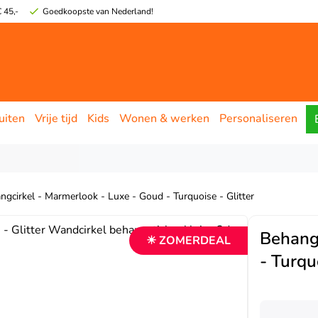
 45,-
Goedkoopste van Nederland!
uiten
Vrije tijd
Kids
Wonen & werken
Personaliseren
ngcirkel - Marmerlook - Luxe - Goud - Turquoise - Glitter
Behangc
☀ ZOMERDEAL
- Turqu